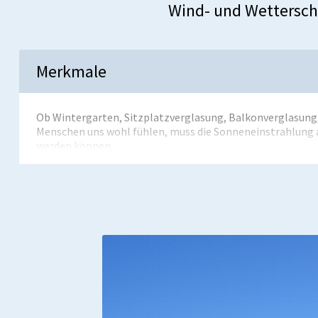
Wind- und Wettersch
Merkmale
Ob Wintergarten, Sitzplatzverglasung, Balkonverglasung,
Menschen uns wohl fühlen, muss die Sonneneinstrahlung
werden können.
Für Beschattungslösungen ist die Stobag, eine Schweize
langjähriger Partner.
Unser Beschattungspartner:
Stobag