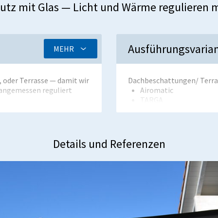
utz mit Glas — Licht und Wärme regulieren m
Ausführungsvaria
MEHR
 oder Terrasse — damit wir
Dachbeschattungen/ Terr
 angemessen reguliert
Airomatic
TARGA
Casabox
r Unternehmung, unser
Tendabox
Mesabox
Resobox
Details und Referenzen
Camabox
Vertikalbeschattungen:
Universal
Ventosol