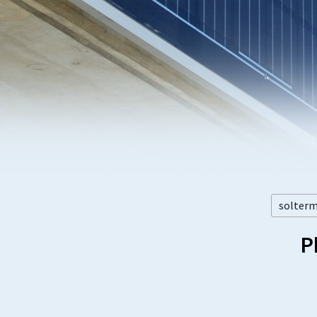
solter
P