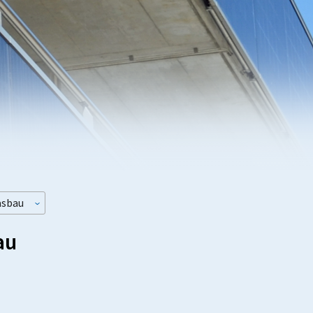
asbau
au